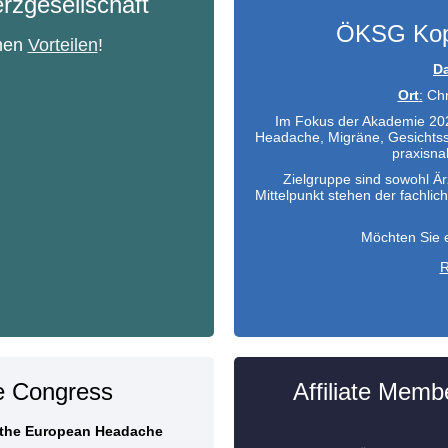
rzgesellschaft
ÖKSG Kop
chen
Vorteilen
!
D
Ort
:
Chri
Im Fokus der Akademie 202
Headache, Migräne, Gesichtss
praxisna
Zielgruppe sind sowohl Är
Mittelpunkt stehen der fachlic
Möchten Sie e
R
e Congress
Affiliate Memb
f the European Headache