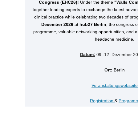
Congress (EHC26)!
Under the theme
"Walls Co
together leading experts to exchange the latest adva
clinical practice while celebrating two decades of pr
December 2026
at
hub27 Berlin
, the congress of
programme, valuable networking opportunities, and a s
headache medicine.
Datum:
09.-12. Dezember
Ort:
Berlin
Veranstaltungswebseite
Registration
&
Program