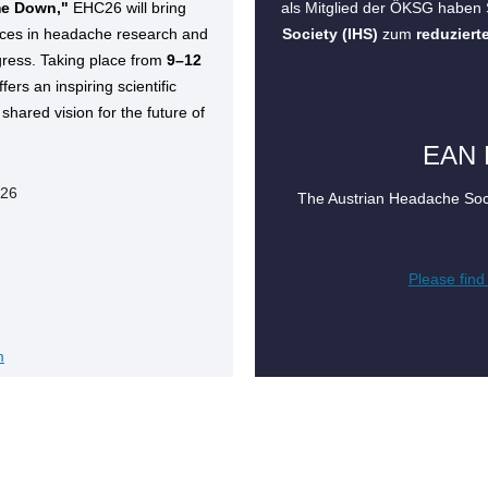
me Down,"
EHC26 will bring
als Mitglied der ÖKSG haben S
nces in headache research and
Society (IHS)
zum
reduziert
ogress. Taking place from
9–12
fers an inspiring scientific
hared vision for the future of
EAN B
 2026
The Austrian Headache Socie
Please find 
m