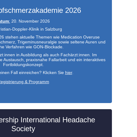
fschmerzakademie 2026
atum
:
20. November 2026
stian-Doppler-Klinik in Salzburg
6 stehen aktuelle Themen wie Medication Overuse
chmerz, Trigeminusneuralgie sowie seltene Auren und
he Verfahren wie GON-Blockade.
zt:innen in Ausbildung als auch Fachärzt:innen. Im
he Austausch, praxisnahe Fallarbeit und ein interaktives
Fortbildungskonzept.
inen Fall einreichen? Klicken Sie
hier
.
egistrierung & Programm
ership International Headache
Society