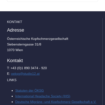
KONTAKT
Adresse
Österreichische Kopfschmerzgesellschaft
Siebensterngasse 31/8
1070 Wien
Kontakt
T: +43 (0)1 890 3474 - 920
E:
oeksg@studio12.at
LINKS
Statuten der ÖKSG
International Headache Society (IHS)
Deutsche Migräne -und Kopfschmerz Gesellschaft e.V.