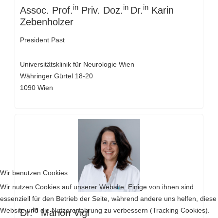
in
in
in
Assoc. Prof.
Priv. Doz.
Dr.
Karin
Zebenholzer
President Past
Universitätsklinik für Neurologie Wien
Währinger Gürtel 18-20
1090 Wien
Wir benutzen Cookies
Wir nutzen Cookies auf unserer Website. Einige von ihnen sind
essenziell für den Betrieb der Seite, während andere uns helfen, diese
in
Website und die Nutzererfahrung zu verbessern (Tracking Cookies).
Dr.
Marion Vigl