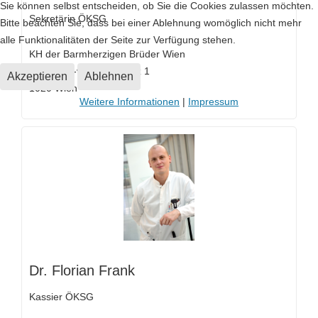
Sie können selbst entscheiden, ob Sie die Cookies zulassen möchten.
Sekretärin ÖKSG
Bitte beachten Sie, dass bei einer Ablehnung womöglich nicht mehr
alle Funktionalitäten der Seite zur Verfügung stehen.
KH der Barmherzigen Brüder Wien
Johannes-von-Gott-Platz 1
Akzeptieren
Ablehnen
1020 Wien
Weitere Informationen
|
Impressum
Dr. Florian Frank
Kassier ÖKSG